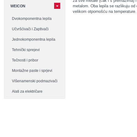
za sve metale (čak i s premazima) i
metalom. Oba lepila se razlikuju od o
WEICON
velikom otpornošću na temperature.
Dvokomponentna lepila
Učvršćivači i Zaptivači
Jednokomponentna lepila
Tehnički sprejevi
Tečnosti i pribor
Montažne paste i sprjevi
Višenamenski podmazivači
Alati za električare