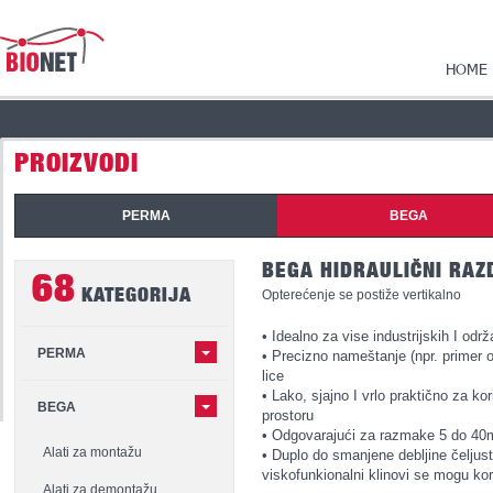
HOME
PROIZVODI
PERMA
BEGA
BEGA HIDRAULIČNI RAZ
68
KATEGORIJA
Opterećenje se postiže vertikalno
• Idealno za vise industrijskih I odr
PERMA
• Precizno nameštanje (npr. primer 
lice
• Lako, sjajno I vrlo praktično za 
BEGA
prostoru
• Odgovarajući za razmake 5 do 4
Alati za montažu
• Duplo do smanjene debljine čeljust
viskofunkionalni klinovi se mogu kori
Alati za demontažu