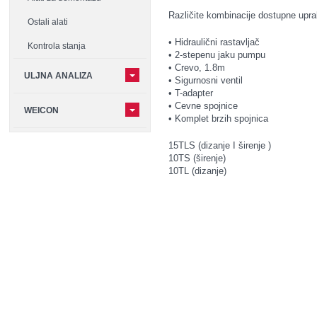
Različite kombinacije dostupne uprakt
Ostali alati
• Hidraulični rastavljač
Kontrola stanja
• 2-stepenu jaku pumpu
• Crevo, 1.8m
ULJNA ANALIZA
• Sigurnosni ventil
• T-adapter
• Cevne spojnice
WEICON
• Komplet brzih spojnica
15TLS (dizanje I širenje )
10TS (širenje)
10TL (dizanje)