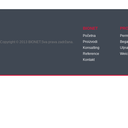
BIONET
PRO
Početna
Per
Proizvodi
Beg
Copyright © 2013 BIONET.Sva prava zadržana.
Konsalting
Uljna
Reference
Weic
Kontakt