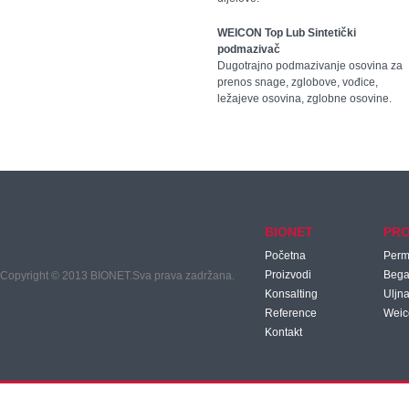
WEICON Top Lub Sintetički
podmazivač
Dugotrajno podmazivanje osovina za
prenos snage, zglobove, vođice,
ležajeve osovina, zglobne osovine.
BIONET
PRO
Početna
Per
Proizvodi
Beg
Copyright © 2013 BIONET.Sva prava zadržana.
Konsalting
Uljna
Reference
Weic
Kontakt