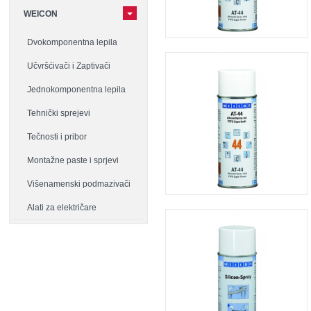
WEICON
Dvokomponentna lepila
Učvršćivači i Zaptivači
Jednokomponentna lepila
Tehnički sprejevi
Tečnosti i pribor
Montažne paste i sprjevi
Višenamenski podmazivači
Alati za električare