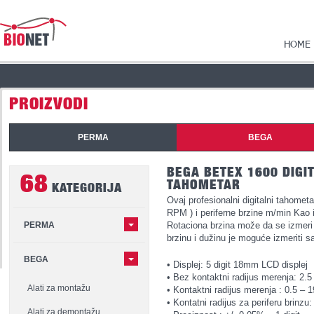
HOME
PROIZVODI
PERMA
BEGA
BEGA BETEX 1600 DIGI
68
TAHOMETAR
KATEGORIJA
Ovaj profesionalni digitalni tahometa
RPM ) i periferne brzine m/min Kao 
PERMA
Rotaciona brzina može da se izmeri 
brzinu i dužinu je moguće izmeriti
BEGA
• Displej: 5 digit 18mm LCD displej
• Bez kontaktni radijus merenja: 2.
Alati za montažu
• Kontaktni radijus merenja : 0.5 – 
• Kontatni radijus za periferu brinz
Alati za demontažu