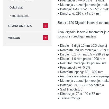
• Preciznost : +/- 0.05% _ 1 digit
• Memorija za zadnje merenje, mak
Ostali alati
• Baterija: 4 AA 1.5V, 6V 65mV prek
• Dimenzije: 210 x 74 x 37 mm
Kontrola stanja
Betex 1620 Digitalni laserski tahome
ULJNA ANALIZA
Ovaj digitalni laserski tahometar je 
rotacionih uredjaja i mašina.
WEICON
• Displej: 5 digit 10mm LCD displej
• Kontaktni radijus merenja : 5 – 9
• Displej: 0.1 rpm na 0.5 – 999.99 r
• Displej: 1.0 rpm preko 1000 rpm
• Rezultati merenja: 1x po sekundi
• Preciznost : +/- 0.5%
• Kontaktni opseg: 50 – 300 mm
• Automatski kontakni odabir opseg
• Memorija za zadnje merenje, mak
• Baterija: 3 x 1.5 V AAA baterija
• Sadrži uputstvo
• Dimenzije: 72 x 190 x 37 mm
• Težina: 250 gr