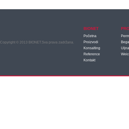
BIONET
PRO
Početna
Per
Proizvodi
Beg
Copyright © 2013 BIONET.Sva prava zadržana.
Konsalting
Uljna
Reference
Weic
Kontakt