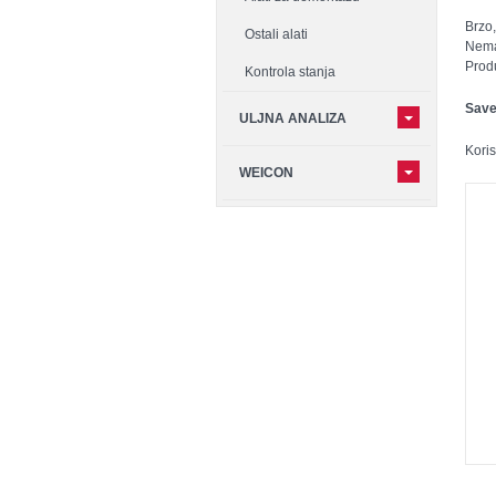
Brzo,
Ostali alati
Nema 
Produ
Kontrola stanja
Save
ULJNA ANALIZA
Koris
WEICON