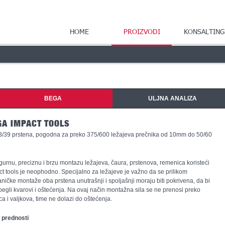
HOME
PROIZVODI
KONSALTING
BEGA
ULJNA ANALIZA
GA IMPACT TOOLS
3/39 prstena, pogodna za preko 375/600 ležajeva prečnika od 10mm do 50/60
gurnu, preciznu i brzu montazu ležajeva, čaura, prstenova, remenica koristeći
t tools je neophodno. Specijalno za ležajeve je važno da se prilikom
ičke montaže oba prstena unutrašnji i spoljašnji moraju biti pokrivena, da bi
begli kvarovi i oštećenja. Na ovaj način montažna sila se ne prenosi preko
ca i valjkova, time ne dolazi do oštećenja.
 prednosti