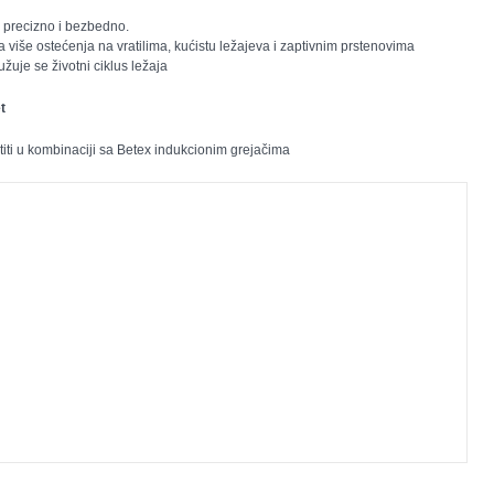
 precizno i bezbedno.
više ostećenja na vratilima, kućistu ležajeva i zaptivnim prstenovima
žuje se životni ciklus ležaja
t
titi u kombinaciji sa Betex indukcionim grejačima