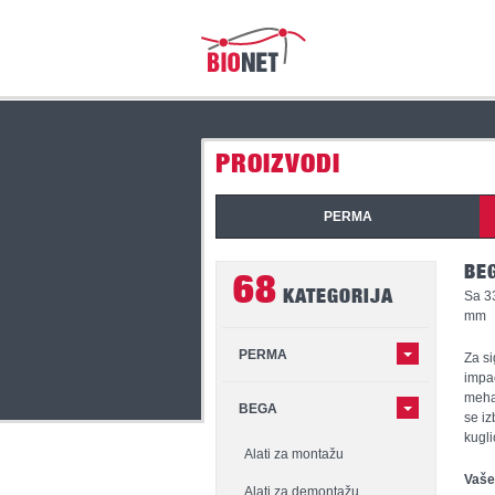
PROIZVODI
PERMA
BE
68
KATEGORIJA
Sa 3
mm
PERMA
Za si
impac
mehan
BEGA
se iz
kugli
Alati za montažu
Vaše
Alati za demontažu